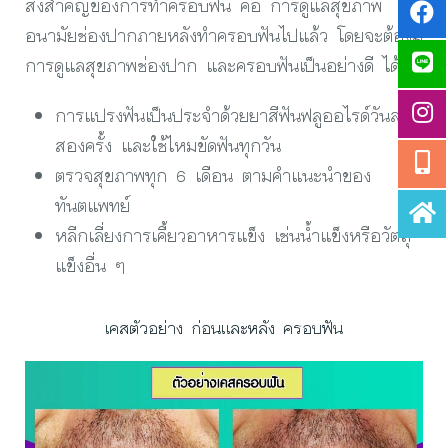
สิ่งสำคัญของการทำครอบฟัน คือ การดูแลสุขภาพ
อนามัยช่องปากภายหลังทำครอบฟันไปแล้ว โดยจะต้องมี
การดูแลสุขภาพช่องปาก และครอบฟันเป็นอย่างดี ได้แก่
การแปรงฟันเป็นประจำด้วยยาสีฟันฟลูออไรด์วันละ
สองครั้ง และใช้ไหมขัดฟันทุกวัน
ตรวจสุขภาพทุก 6 เดือน ตามคำแนะนำของ
ทันตแพทย์
หลีกเลี่ยงการเคี้ยวอาหารแข็ง เช่นน้ำแข็งหรือวัตถุ
แข็งอื่น ๆ
เคสตัวอย่าง ก่อนและหลัง ครอบฟัน